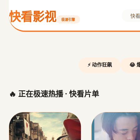
快看影视
快
极速引擎
❮
庆余年2
⚡ 动作狂飙
😂
范闲归来 京都风云
立即观看
🔥 正在极速热播 · 快看片单