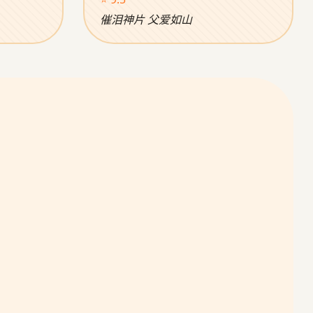
催泪神片 父爱如山