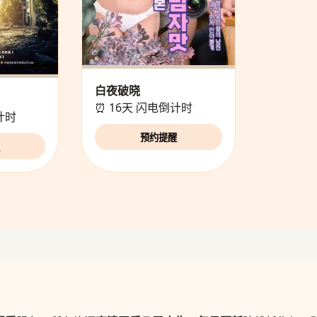
白夜破晓
⏰ 16天 闪电倒计时
计时
预约提醒
醒