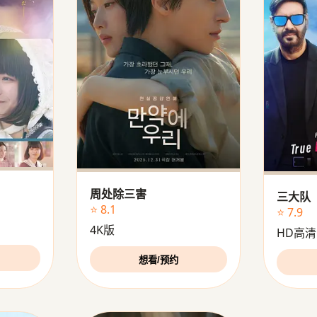
周处除三害
三大队
⭐ 8.1
⭐ 7.9
4K版
HD高清
想看/预约