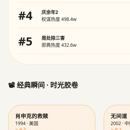
#4
庆余年2
权谋热度 498.4w
#5
周处除三害
邪典热度 432.6w
📽️ 经典瞬间 · 时光胶卷
肖申克的救赎
无间道
1994 · 美国
2002 ·
⭐ 9.7
⭐ 9.2