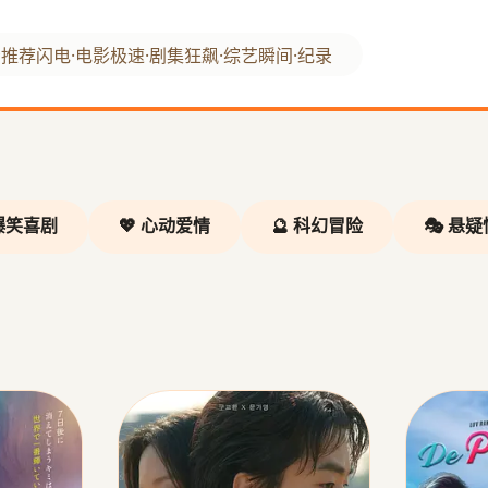
看推荐
闪电·电影
极速·剧集
狂飙·综艺
瞬间·纪录
 爆笑喜剧
💖 心动爱情
🔮 科幻冒险
🎭 悬