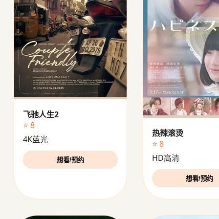
飞驰人生2
⭐ 8
热辣滚烫
4K蓝光
⭐ 8
HD高清
想看/预约
想看/预约