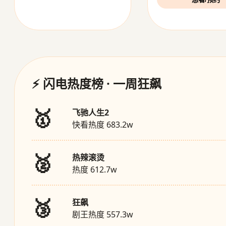
⚡ 闪电热度榜 · 一周狂飙
🥇
飞驰人生2
快看热度 683.2w
🥈
热辣滚烫
热度 612.7w
🥉
狂飙
剧王热度 557.3w