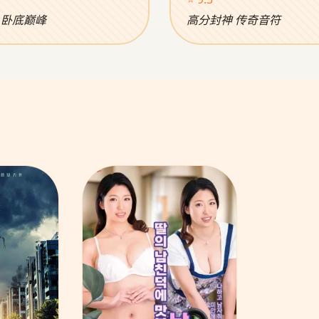
 卧底巅峰
高分封神 传奇音符