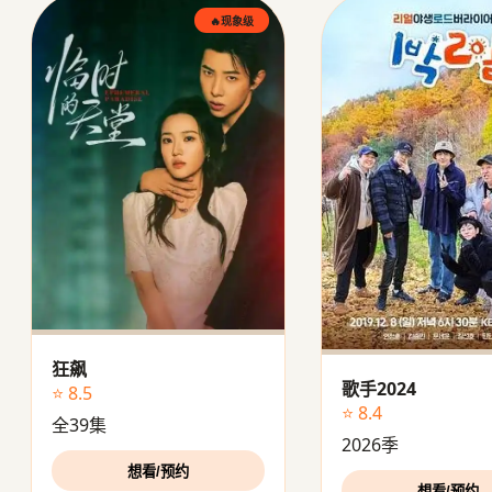
🔥现象级
狂飙
歌手2024
⭐ 8.5
⭐ 8.4
全39集
2026季
想看/预约
想看/预约