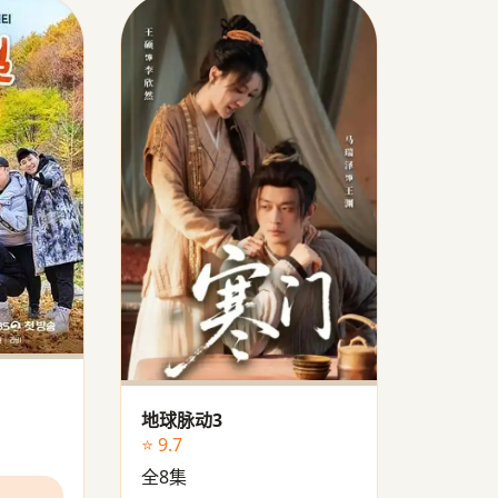
地球脉动3
⭐ 9.7
全8集