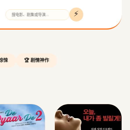
⚡
❯
疑惊悚
🏆 剧情神作